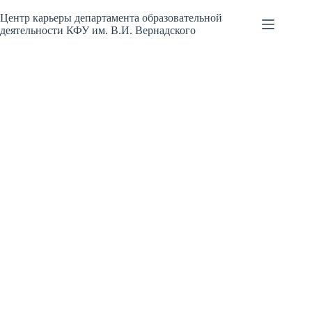
Перейти
к
Центр карьеры департамента образовательной
сути
деятельности КФУ им. В.И. Вернадского