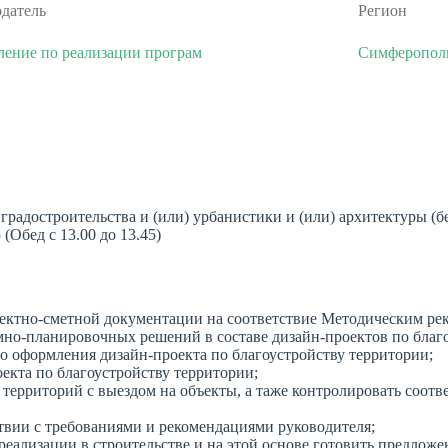
одатель
Регион
ление по реализации програм
Симферопол
радостроительства и (или) урбанистики и (или) архитектуры (б
 (Обед с 13.00 до 13.45)
оектно-сметной документации на соответствие Методическим ре
мно-планировочных решений в составе дизайн-проектов по благо
во оформления дизайн-проекта по благоустройству территории;
екта по благоустройству территории;
территорий с выездом на объекты, а таже контролировать соотв
твии с требованиями и рекомендациями руководителя;
 реализации в строительстве и на этой основе готовить предлож