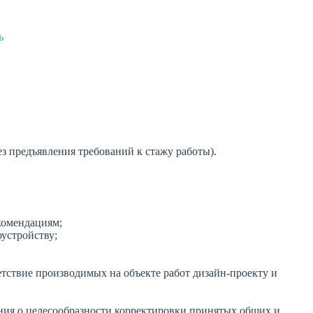
ь
ез предъявления требований к стажу работы).
комендациям;
устройству;
етствие производимых на объекте работ дизайн-проекту и
ения о целесообразности корректировки принятых общих и