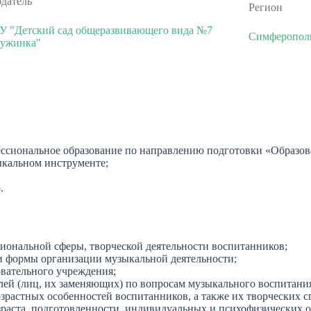
одатель
Регион
 "Детский сад общеразвивающего вида №7
Симферопол
ужинка"
ссиональное образование по направлению подготовки «Образова
ыкальном инструменте;
.
иональной сферы, творческой деятельности воспитанников;
 и формы организации музыкальной деятельности;
овательного учреждения;
лей (лиц, их заменяющих) по вопросам музыкального воспитания 
растных особенностей воспитанников, а также их творческих с
зраста, подготовленности, индивидуальных и психофизических 