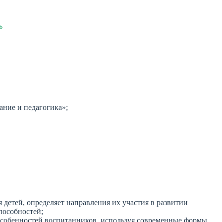
ь
ние и педагогика»;
детей, определяет направления их участия в развитии
пособностей;
особенностей воспитанников, используя современные формы,