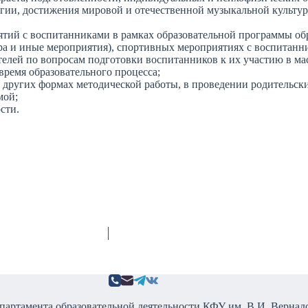
огии, достижения мировой и отечественной музыкальной культ
тий с воспитанниками в рамках образовательной программы обр
атра и иные мероприятия), спортивных мероприятиях с воспитан
телей по вопросам подготовки воспитанников к их участию в м
время образовательного процесса;
в, других формах методической работы, в проведении родительск
мой;
сти.
епартамента образовательной деятельности КФУ им. В.И. Вернадс