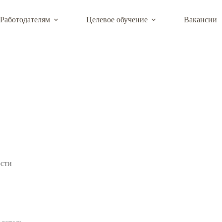
Работодателям
Целевое обучение
Вакансии
й деятельности КФУ им. В.И. Вернадского
ости