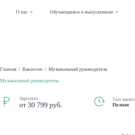
Перейти
к
О нас
Обучающимся и выпускникам
сути
Центр карьеры департамента образовательно
Главная
/
Вакансии
/
Музыкальный руководитель
Музыкальный руководитель
Зарплата
Тип занят
от 30 799 руб.
Полная