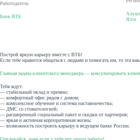
Регио
Работодатель
Алушт
Банк ВТБ
Ялта
Построй яркую карьеру вместе с ВТБ!
Если тебе нравится общаться с людьми и помогать им, то эта вак
Главная задача клиентского менеджера — консультировать клиен
Тебя ждут:
— стабильный оклад и премии;
— комфортный офис рядом с домом;
— комплексное обучение и система наставничества;
— ДМС со стоматологией;
— расширенный социальный пакет и скидки от партнеров;
— яркая и активная корпоративная жизнь;
— возможность построить карьеру в ведущем банке России.
Откликайся, даже если у тебя нет опыта работы!