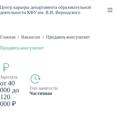
Перейти
к
Центр карьеры департамента образовательной
сути
деятельности КФУ им. В.И. Вернадского
Главная
/
Вакансии
/
Продавец-консультант
Продавец-консультант
Зарплата
от 40
Тип занятости
000 до
Частичная
120
000 ₽