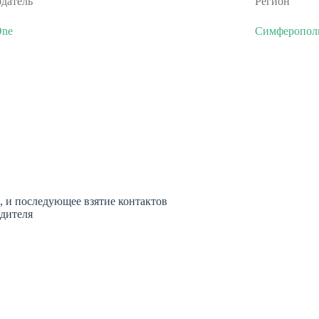
одатель
Регион
One
Симферопол
, и последующее взятие контактов
одителя