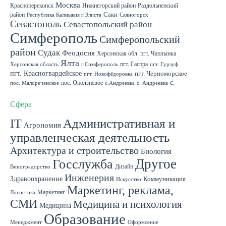
Москва
Красноперекопск
Нижнегорский район
Раздольненский
район
Саки
Республика Калмыкия г.Элиста
Саяногорск
Севастополь
Севастопольский район
Симферополь
Симферопольский
район
Судак
Феодосия
Херсонская обл. пгт. Чаплынка
Ялта
пгт. Гаспра
Херсонская область
г.Симферополь
пгт. Гурзуф
пгт. Красногвардейское
пгт. Черноморское
пгт. Новофёдоровка
с.
пос. Оползневое
пос. Малореченское
с.Андреевка
с. Андреевка
Роскошное
с. Садовое
с. Скворцово Симферопольского района
с.Школьное
Сфера
IT
Административная и
Агрономия
управленческая деятельность
Архитектура и строительство
Биология
Другое
Госслужба
Дизайн
Виноградорство
Инженерия
Здравоохранение
Коммуникация
Искусство
Маркетинг, реклама,
Маркетинг
Логистика
СМИ
Медицина и психология
Медицина
Образование
Менеджмент
Оформление