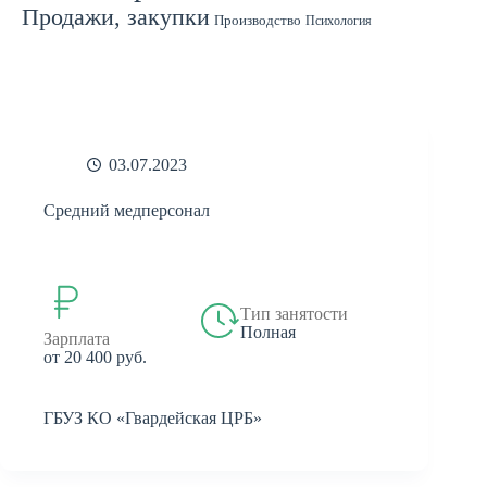
Продажи, закупки
Производство
Психология
Спорт
Страхование
Ремонт
Работа с людьми
СМИ
Садоводство
Туризм
Строительство
Техника
Транспорт
Филология
Финансы
Финансы, бухгалтерия, банки
Химия
Экономика
Юридическая деятельность
Экология
Юриспруденция
бухгалтерия
банки
реклама
03.07.2023
Средний медперсонал
Тип занятости
Полная
Зарплата
от 20 400 руб.
ГБУЗ КО «Гвардейская ЦРБ»