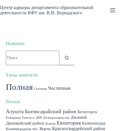
Перейти
к
Центр карьеры департамента образовательной
сути
деятельности КФУ им. В.И. Вернадского
Название
Ничего
не
найдено
Типы занятости
Полная
Частичная
Сезонная
Регион
Алушта
Бахчисарайский район
Белогорск
Джанкой
Геленджик
Геническ
ДНР
Делопроизводство
Евпатория
Джанкойский район
Калининград
Донецк
Красногвардейский район
Керчь
Калининградская обл.