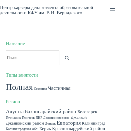
Перейти
к
Центр карьеры департамента образовательной
сути
деятельности КФУ им. В.И. Вернадского
Название
Ничего
не
найдено
Типы занятости
Полная
Частичная
Сезонная
Регион
Алушта
Бахчисарайский район
Белогорск
Джанкой
Геленджик
Геническ
ДНР
Делопроизводство
Евпатория
Джанкойский район
Калининград
Донецк
Красногвардейский район
Керчь
Калининградская обл.