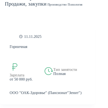
Продажи, закупки
Производство
Психология
Спорт
Страхование
Ремонт
Работа с людьми
СМИ
Садоводство
Туризм
Строительство
Техника
Транспорт
Филология
Финансы
Финансы, бухгалтерия, банки
Химия
Экономика
Юридическая деятельность
Экология
Юриспруденция
бухгалтерия
банки
реклама
11.11.2025
Горничная
Тип занятости
Полная
Зарплата
от 50 000 руб.
ООО "ОАК-Здоровье" (Пансионат"Зенит")