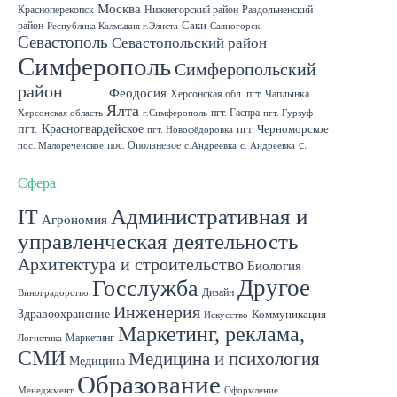
Москва
Красноперекопск
Нижнегорский район
Раздольненский
район
Саки
Республика Калмыкия г.Элиста
Саяногорск
Севастополь
Севастопольский район
Симферополь
Симферопольский
район
Судак
Феодосия
Херсонская обл. пгт. Чаплынка
Ялта
пгт. Гаспра
Херсонская область
г.Симферополь
пгт. Гурзуф
пгт. Красногвардейское
пгт. Черноморское
пгт. Новофёдоровка
с.
пос. Оползневое
пос. Малореченское
с.Андреевка
с. Андреевка
Роскошное
с. Садовое
с. Скворцово Симферопольского района
с.Школьное
Сфера
IT
Административная и
Агрономия
управленческая деятельность
Архитектура и строительство
Биология
Другое
Госслужба
Дизайн
Виноградорство
Инженерия
Здравоохранение
Коммуникация
Искусство
Маркетинг, реклама,
Маркетинг
Логистика
СМИ
Медицина и психология
Медицина
Образование
Менеджмент
Оформление