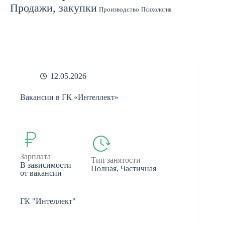
Продажи, закупки
Производство
Психология
Спорт
Страхование
Ремонт
Работа с людьми
СМИ
Садоводство
Туризм
Строительство
Техника
Транспорт
Филология
Финансы
Финансы, бухгалтерия, банки
Химия
Экономика
Юридическая деятельность
Экология
Юриспруденция
бухгалтерия
банки
реклама
12.05.2026
Вакансии в ГК «Интеллект»
Зарплата
Тип занятости
В зависимости
Полная, Частичная
от вакансии
ГК "Интеллект"