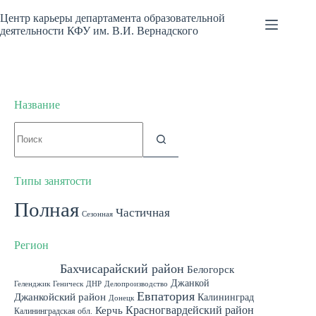
Перейти
к
Центр карьеры департамента образовательной
сути
деятельности КФУ им. В.И. Вернадского
Название
Ничего
не
найдено
Типы занятости
Полная
Частичная
Сезонная
Регион
Алушта
Бахчисарайский район
Белогорск
Джанкой
Геленджик
Геническ
ДНР
Делопроизводство
Евпатория
Джанкойский район
Калининград
Донецк
Красногвардейский район
Керчь
Калининградская обл.