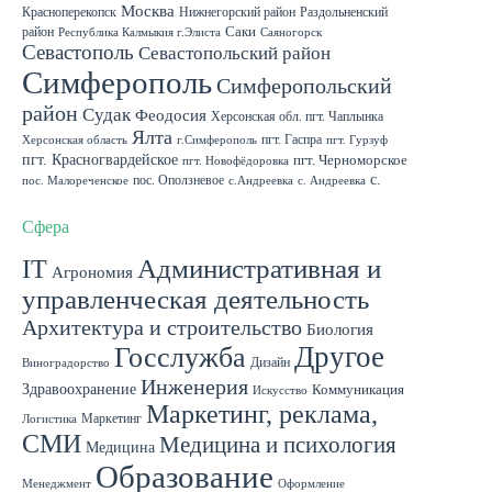
Москва
Красноперекопск
Нижнегорский район
Раздольненский
район
Саки
Республика Калмыкия г.Элиста
Саяногорск
Севастополь
Севастопольский район
Симферополь
Симферопольский
район
Судак
Феодосия
Херсонская обл. пгт. Чаплынка
Ялта
пгт. Гаспра
Херсонская область
г.Симферополь
пгт. Гурзуф
пгт. Красногвардейское
пгт. Черноморское
пгт. Новофёдоровка
с.
пос. Оползневое
пос. Малореченское
с.Андреевка
с. Андреевка
Роскошное
с. Садовое
с. Скворцово Симферопольского района
с.Школьное
Сфера
IT
Административная и
Агрономия
управленческая деятельность
Архитектура и строительство
Биология
Другое
Госслужба
Дизайн
Виноградорство
Инженерия
Здравоохранение
Коммуникация
Искусство
Маркетинг, реклама,
Маркетинг
Логистика
СМИ
Медицина и психология
Медицина
Образование
Менеджмент
Оформление