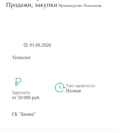
Продажи, закупки
Производство
Психология
Спорт
Страхование
Ремонт
Работа с людьми
СМИ
Садоводство
Туризм
Строительство
Техника
Транспорт
Филология
Финансы
Финансы, бухгалтерия, банки
Химия
Экономика
Юридическая деятельность
Экология
Юриспруденция
бухгалтерия
банки
реклама
01.06.2026
Технолог
Тип занятости
Полная
Зарплата
от 50 000 руб.
ГК "Биона"