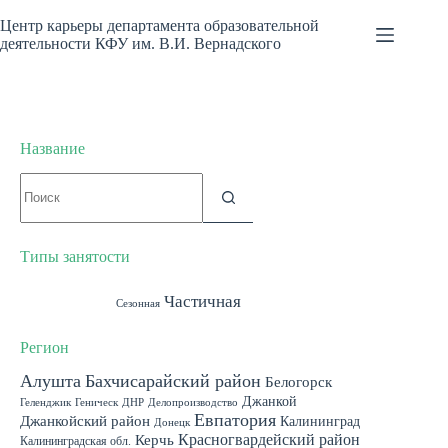
Перейти
к
Центр карьеры департамента образовательной
сути
деятельности КФУ им. В.И. Вернадского
Название
Ничего
не
найдено
Типы занятости
Полная
Частичная
Сезонная
Регион
Алушта
Бахчисарайский район
Белогорск
Джанкой
Геленджик
Геническ
ДНР
Делопроизводство
Евпатория
Джанкойский район
Калининград
Донецк
Красногвардейский район
Керчь
Калининградская обл.