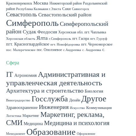
Москва
Красноперекопск
Нижнегорский район
Раздольненский
район
Саки
Республика Калмыкия г.Элиста
Саяногорск
Севастополь
Севастопольский район
Симферополь
Симферопольский
район
Судак
Феодосия
Херсонская обл. пгт. Чаплынка
Ялта
пгт. Гаспра
Херсонская область
г.Симферополь
пгт. Гурзуф
пгт. Красногвардейское
пгт. Черноморское
пгт. Новофёдоровка
с.
пос. Оползневое
пос. Малореченское
с.Андреевка
с. Андреевка
Роскошное
с. Садовое
с. Скворцово Симферопольского района
с.Школьное
Сфера
IT
Административная и
Агрономия
управленческая деятельность
Архитектура и строительство
Биология
Другое
Госслужба
Дизайн
Виноградорство
Инженерия
Здравоохранение
Коммуникация
Искусство
Маркетинг, реклама,
Маркетинг
Логистика
СМИ
Медицина и психология
Медицина
Образование
Менеджмент
Оформление