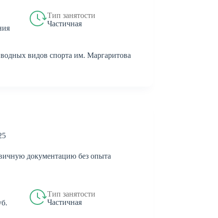
Тип занятости
Частичная
ния
одных видов спорта им. Маргаритова
25
рвичную документацию без опыта
Тип занятости
Частичная
уб.