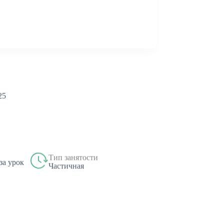
25
Тип занятости
 за урок
Частичная
У" онлайн-школа "Тетрика"