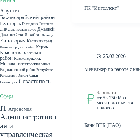
Регион
ГК "Интеллект"
Алушта
Бахчисарайский район
Белогорск
Геленджик
Геническ
Джанкой
ДНР
Делопроизводство
Джанкойский район
Донецк
Евпатория
Калининград
Керчь
Калининградская обл.
Красногвардейский
25.02.2026
район
Красноперекопск
Москва
Нижнегорский район
Менеджер по работе с кл
Раздольненский район
Республика
Саки
Калмыкия г.Элиста
Севастополь
Саяногорск
Севастопольский район
Зарплата
Симферополь
Сфера
от 53 750 ₽ за
месяц, до вычета
Симферопольский
IT
налогов
Агрономия
район
Судак
Феодосия
Административн
Херсонская обл. пгт. Чаплынка
ая и
Ялта
Банк ВТБ (ПАО)
Херсонская область
пгт. Гаспра
г.Симферополь
пгт.
управленческая
пгт. Красногвардейское
Гурзуф