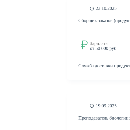
Туризм
Техника
Транспорт
23.10.2025
Филология
Финансы
Финансы,
Сборщик заказов (продук
бухгалтерия,
банки
Химия
Экология
Экономика
Юридическая
Зарплата
деятельность
от 50 000 руб.
Юриспруденция
банки
бухгалтерия
реклама
Служба доставки продук
19.09.2025
Преподаватель биологии;