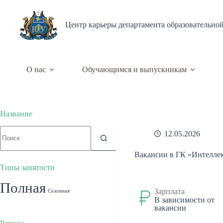
Перейти
к
сути
Центр карьеры департамента образовательно
О нас
Обучающимся и выпускникам
Название
Ничего
12.05.2026
не
найдено
Вакансии в ГК «Интелле
Типы занятости
Полная
Зарплата
Сезонная
В зависимости от
Частичная
вакансии