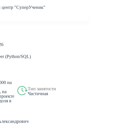
 центр "СуперУченик"
26
eer (Python/SQL)
 000 на
Тип занятости
, на
Частичная
проекте
 доля в
Александрович