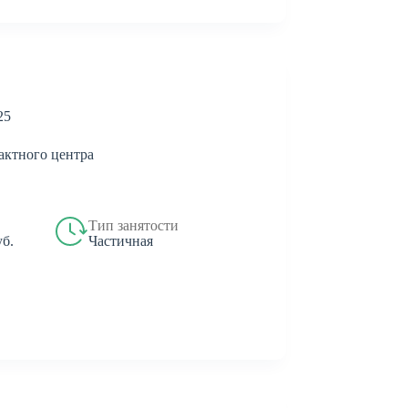
25
актного центра
Тип занятости
Частичная
уб.