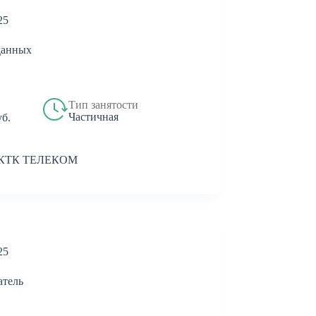
25
данных
Тип занятости
Частичная
уб.
 КТК ТЕЛЕКОМ
25
атель