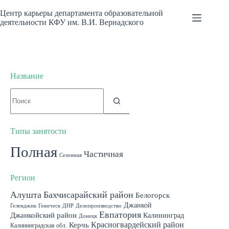
Перейти
к
Центр карьеры департамента образовательной
сути
деятельности КФУ им. В.И. Вернадского
Название
Ничего
не
найдено
Типы занятости
Полная
Частичная
Сезонная
Регион
Алушта
Бахчисарайский район
Белогорск
Джанкой
Геленджик
Геническ
ДНР
Делопроизводство
Евпатория
Джанкойский район
Калининград
Донецк
Красногвардейский район
Керчь
Калининградская обл.