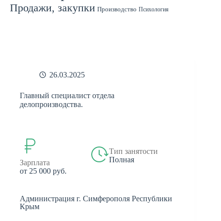
Продажи, закупки
Производство
Психология
Спорт
Страхование
Ремонт
Работа с людьми
СМИ
Садоводство
Туризм
Строительство
Техника
Транспорт
Филология
Финансы
Финансы, бухгалтерия, банки
Химия
Экономика
Юридическая деятельность
Экология
Юриспруденция
бухгалтерия
банки
реклама
26.03.2025
Главный специалист отдела
делопроизводства.
Тип занятости
Полная
Зарплата
от 25 000 руб.
Администрация г. Симферополя Республики
Крым