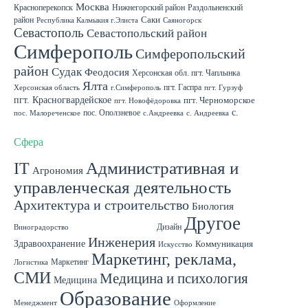
Москва
Красноперекопск
Нижнегорский район
Раздольненский
район
Саки
Республика Калмыкия г.Элиста
Саяногорск
Севастополь
Севастопольский район
Симферополь
Симферопольский
район
Судак
Феодосия
Херсонская обл. пгт. Чаплынка
Ялта
пгт. Гаспра
Херсонская область
г.Симферополь
пгт. Гурзуф
пгт. Красногвардейское
пгт. Черноморское
пгт. Новофёдоровка
с.
пос. Оползневое
пос. Малореченское
с.Андреевка
с. Андреевка
Роскошное
с. Садовое
с. Скворцово Симферопольского района
с.Школьное
Сфера
IT
Административная и
Агрономия
управленческая деятельность
Архитектура и строительство
Биология
Другое
Госслужба
Дизайн
Виноградорство
Инженерия
Здравоохранение
Коммуникация
Искусство
Маркетинг, реклама,
Маркетинг
Логистика
СМИ
Медицина и психология
Медицина
Образование
Менеджмент
Оформление