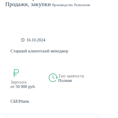
Продажи, закупки
Производство
Психология
Спорт
Страхование
Ремонт
Работа с людьми
СМИ
Садоводство
Туризм
Строительство
Техника
Транспорт
Филология
Финансы
Финансы, бухгалтерия, банки
Химия
Экономика
Юридическая деятельность
Экология
Юриспруденция
бухгалтерия
банки
реклама
16.10.2024
Старший клиентский менеджер
Тип занятости
Полная
Зарплата
от 50 000 руб.
СБЕРбанк