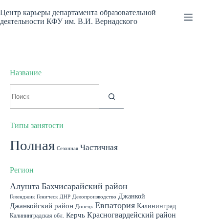
Перейти
к
Центр карьеры департамента образовательной
сути
деятельности КФУ им. В.И. Вернадского
Название
Ничего
не
найдено
Типы занятости
Полная
Частичная
Сезонная
Регион
Алушта
Бахчисарайский район
Белогорск
Джанкой
Геленджик
Геническ
ДНР
Делопроизводство
Евпатория
Джанкойский район
Калининград
Донецк
Красногвардейский район
Керчь
Калининградская обл.