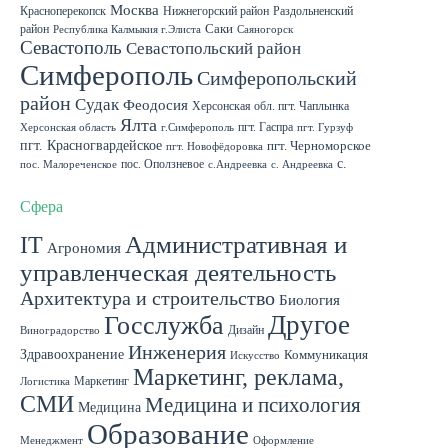
Москва
Красноперекопск
Нижнегорский район
Раздольненский
район
Саки
Республика Калмыкия г.Элиста
Саяногорск
Севастополь
Севастопольский район
Симферополь
Симферопольский
район
Судак
Феодосия
Херсонская обл. пгт. Чаплынка
Ялта
пгт. Гаспра
Херсонская область
г.Симферополь
пгт. Гурзуф
пгт. Красногвардейское
пгт. Черноморское
пгт. Новофёдоровка
с.
пос. Оползневое
пос. Малореченское
с.Андреевка
с. Андреевка
Роскошное
с. Садовое
с. Скворцово Симферопольского района
с.Школьное
Сфера
IT
Административная и
Агрономия
управленческая деятельность
Архитектура и строительство
Биология
Другое
Госслужба
Дизайн
Виноградорство
Инженерия
Здравоохранение
Коммуникация
Искусство
Маркетинг, реклама,
Маркетинг
Логистика
СМИ
Медицина и психология
Медицина
Образование
Менеджмент
Оформление