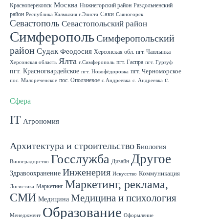
Москва
Красноперекопск
Нижнегорский район
Раздольненский
район
Саки
Республика Калмыкия г.Элиста
Саяногорск
Севастополь
Севастопольский район
Симферополь
Симферопольский
район
Судак
Феодосия
Херсонская обл. пгт. Чаплынка
Ялта
пгт. Гаспра
Херсонская область
г.Симферополь
пгт. Гурзуф
пгт. Красногвардейское
пгт. Черноморское
пгт. Новофёдоровка
с.
пос. Оползневое
пос. Малореченское
с.Андреевка
с. Андреевка
Роскошное
с. Садовое
с. Скворцово Симферопольского района
с.Школьное
Сфера
IT
Административная и
Агрономия
управленческая деятельность
Архитектура и строительство
Биология
Другое
Госслужба
Дизайн
Виноградорство
Инженерия
Здравоохранение
Коммуникация
Искусство
Маркетинг, реклама,
Маркетинг
Логистика
СМИ
Медицина и психология
Медицина
Образование
Менеджмент
Оформление