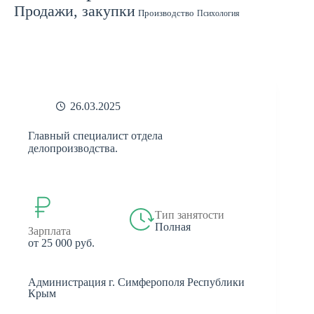
Продажи, закупки
Производство
Психология
Спорт
Страхование
Ремонт
Работа с людьми
СМИ
Садоводство
Туризм
Строительство
Техника
Транспорт
Филология
Финансы
Финансы, бухгалтерия, банки
Химия
Экономика
Юридическая деятельность
Экология
Юриспруденция
бухгалтерия
банки
реклама
26.03.2025
Главный специалист отдела
делопроизводства.
Тип занятости
Полная
Зарплата
от 25 000 руб.
Администрация г. Симферополя Республики
Крым