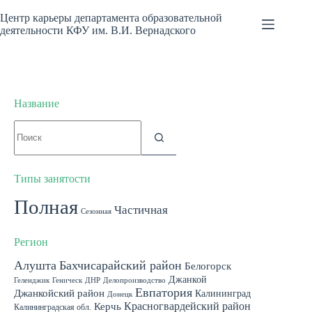
Перейти
к
Центр карьеры департамента образовательной
сути
деятельности КФУ им. В.И. Вернадского
Название
Ничего
не
найдено
Типы занятости
Полная
Частичная
Сезонная
Регион
Алушта
Бахчисарайский район
Белогорск
Джанкой
Геленджик
Геническ
ДНР
Делопроизводство
Евпатория
Джанкойский район
Калининград
Донецк
Красногвардейский район
Керчь
Калининградская обл.