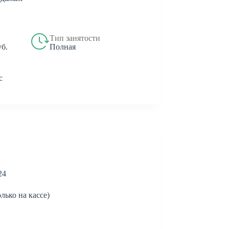
Тип занятости
Полная
уб.
с
24
лько на кассе)