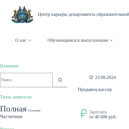
Перейти
к
сути
Центр карьеры департамента образовательно
О нас
Обучающимся и выпускникам
Название
Ничего
23.09.2024
не
найдено
Продавец-кассир
Типы занятости
Полная
Сезонная
Зарплата
Частичная
от 40 000 руб.