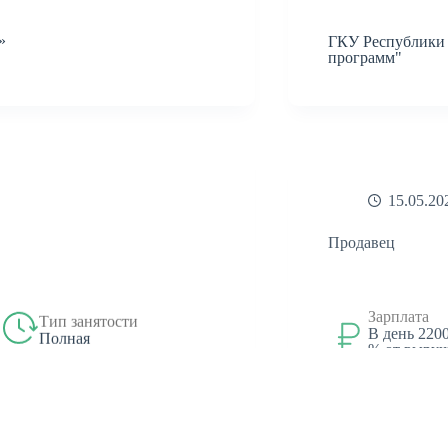
»
ГКУ Республики 
программ"
15.05.20
Продавец
Зарплата
Тип занятости
В день 2200
Полная
% от выруч
бонусы
Магазин "Пинта