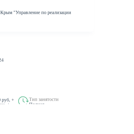
Крым "Управление по реализации
24
Тип занятости
 руб, +
Полная
ки, +
"