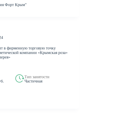
ия Форт Крым"
24
нт в фирменную торговую точку
етической компании «Крымская роза»
лерея»
Тип занятости
Частичная
уб.