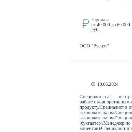
Туризм
Техника
Транспорт
Филология
Финансы
Финансы,
Зарплата
бухгалтерия,
от 40 000 до 60 000
руб.
банки
Химия
Экология
Экономика
Юридическая
ООО "Руспэт"
деятельность
Юриспруденция
банки
бухгалтерия
реклама
10.06.2024
Специалист сall — центр
работе с корпоративными
продукту/Специалист в о
законодательства/Специа
законодательства/Специа
(бухгалтер)/Менеджер по
клиентов)/Специалист п