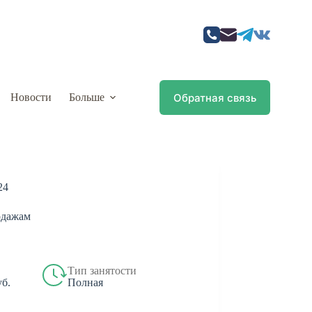
Обратная связь
Новости
Больше
24
одажам
Тип занятости
Полная
уб.