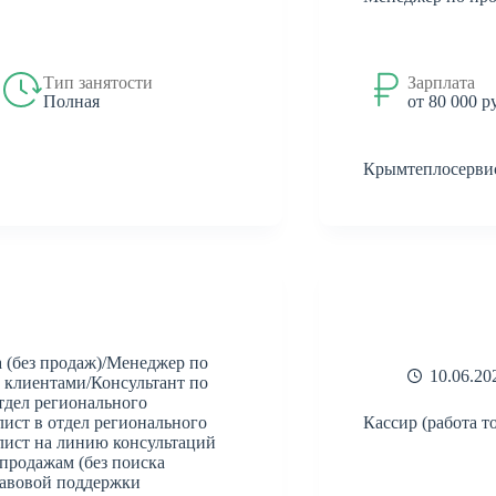
Тип занятости
Зарплата
Полная
от 80 000 р
Крымтеплосерви
а (без продаж)/Менеджер по
10.06.20
 клиентами/Консультант по
тдел регионального
лист в отдел регионального
Кассир (работа то
лист на линию консультаций
 продажам (без поиска
равовой поддержки