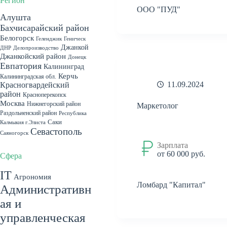
Регион
ООО "ПУД"
Алушта
Бахчисарайский район
Белогорск
Геленджик
Геническ
Джанкой
ДНР
Делопроизводство
Джанкойский район
Донецк
Евпатория
Калининград
Керчь
Калининградская обл.
11.09.2024
Красногвардейский
район
Красноперекопск
Москва
Нижнегорский район
Маркетолог
Раздольненский район
Республика
Саки
Калмыкия г.Элиста
Севастополь
Саяногорск
Севастопольский район
Зарплата
Симферополь
от 60 000 руб.
Сфера
Симферопольский
IT
Агрономия
район
Судак
Феодосия
Ломбард "Капитал"
Административн
Херсонская обл. пгт. Чаплынка
ая и
Ялта
Херсонская область
пгт. Гаспра
г.Симферополь
пгт.
управленческая
пгт. Красногвардейское
Гурзуф