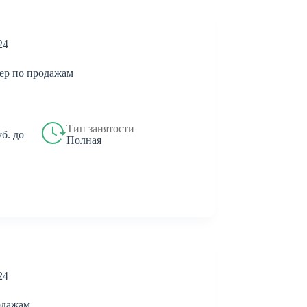
24
ер по продажам
Тип занятости
уб. до
Полная
24
одажам