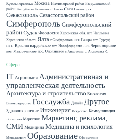
Москва
Красноперекопск
Нижнегорский район
Раздольненский
район
Саки
Республика Калмыкия г.Элиста
Саяногорск
Севастополь
Севастопольский район
Симферополь
Симферопольский
район
Судак
Феодосия
Херсонская обл. пгт. Чаплынка
Ялта
пгт. Гаспра
Херсонская область
г.Симферополь
пгт. Гурзуф
пгт. Красногвардейское
пгт. Черноморское
пгт. Новофёдоровка
с.
пос. Оползневое
пос. Малореченское
с.Андреевка
с. Андреевка
Роскошное
с. Садовое
с. Скворцово Симферопольского района
с.Школьное
Сфера
IT
Административная и
Агрономия
управленческая деятельность
Архитектура и строительство
Биология
Другое
Госслужба
Дизайн
Виноградорство
Инженерия
Здравоохранение
Коммуникация
Искусство
Маркетинг, реклама,
Маркетинг
Логистика
СМИ
Медицина и психология
Медицина
Образование
Менеджмент
Оформление