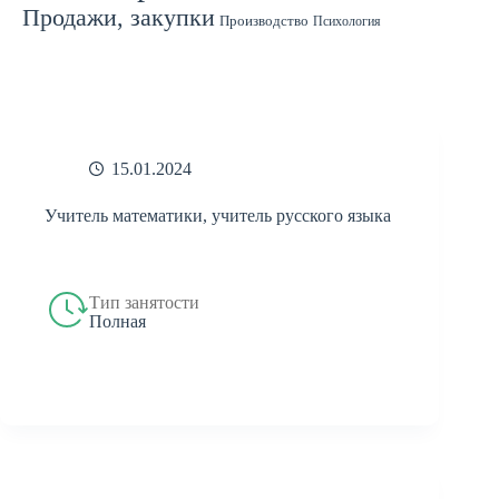
Продажи, закупки
Производство
Психология
Спорт
Страхование
Ремонт
Работа с людьми
СМИ
Садоводство
Туризм
Строительство
Техника
Транспорт
Филология
Финансы
Финансы, бухгалтерия, банки
Химия
Экономика
Юридическая деятельность
Экология
Юриспруденция
бухгалтерия
банки
реклама
15.01.2024
Учитель математики, учитель русского языка
Тип занятости
Полная