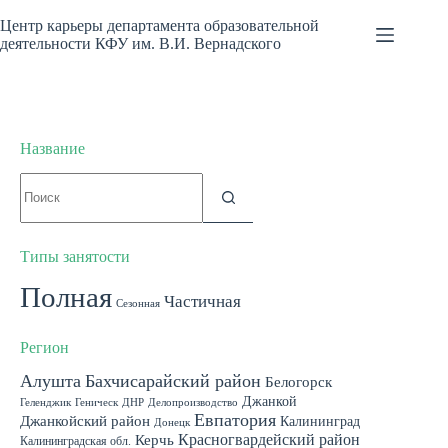
Перейти
к
Центр карьеры департамента образовательной
сути
деятельности КФУ им. В.И. Вернадского
Название
Ничего
не
найдено
Типы занятости
Полная
Частичная
Сезонная
Регион
Алушта
Бахчисарайский район
Белогорск
Джанкой
Геленджик
Геническ
ДНР
Делопроизводство
Евпатория
Джанкойский район
Калининград
Донецк
Красногвардейский район
Керчь
Калининградская обл.