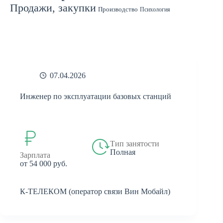
Продажи, закупки
Производство
Психология
Спорт
Страхование
Ремонт
Работа с людьми
СМИ
Садоводство
Туризм
Строительство
Техника
Транспорт
Филология
Финансы
Финансы, бухгалтерия, банки
Химия
Экономика
Юридическая деятельность
Экология
Юриспруденция
бухгалтерия
банки
реклама
07.04.2026
Инженер по эксплуатации базовых станций
Тип занятости
Полная
Зарплата
от 54 000 руб.
К-ТЕЛЕКОМ (оператор связи Вин Мобайл)