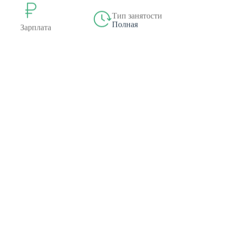
Тип занятости
Полная
Зарплата
от 50 000 руб.
ГКУ ГС "ЕДКС"
23.01.2025
Ведущий специалист отдела исполнения
контрактов