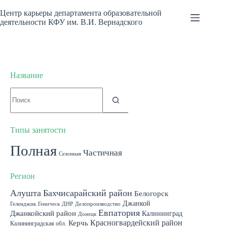
Перейти
к
Центр карьеры департамента образовательной
сути
деятельности КФУ им. В.И. Вернадского
Название
Ничего
не
найдено
Типы занятости
Полная
Частичная
Сезонная
Регион
Алушта
Бахчисарайский район
Белогорск
Джанкой
Геленджик
Геническ
ДНР
Делопроизводство
Евпатория
Джанкойский район
Калининград
Донецк
Красногвардейский район
Керчь
Калининградская обл.