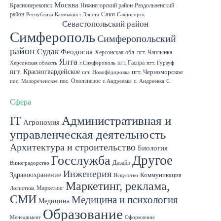
Москва
Красноперекопск
Нижнегорский район
Раздольненский
район
Саки
Республика Калмыкия г.Элиста
Саяногорск
Севастополь
Севастопольский район
Симферополь
Симферопольский
район
Судак
Феодосия
Херсонская обл. пгт. Чаплынка
Ялта
пгт. Гаспра
Херсонская область
г.Симферополь
пгт. Гурзуф
пгт. Красногвардейское
пгт. Черноморское
пгт. Новофёдоровка
с.
пос. Оползневое
пос. Малореченское
с.Андреевка
с. Андреевка
Роскошное
с. Садовое
с. Скворцово Симферопольского района
с.Школьное
Сфера
IT
Административная и
Агрономия
управленческая деятельность
Архитектура и строительство
Биология
Другое
Госслужба
Дизайн
Виноградорство
Инженерия
Здравоохранение
Коммуникация
Искусство
Маркетинг, реклама,
Маркетинг
Логистика
СМИ
Медицина и психология
Медицина
Образование
Менеджмент
Оформление