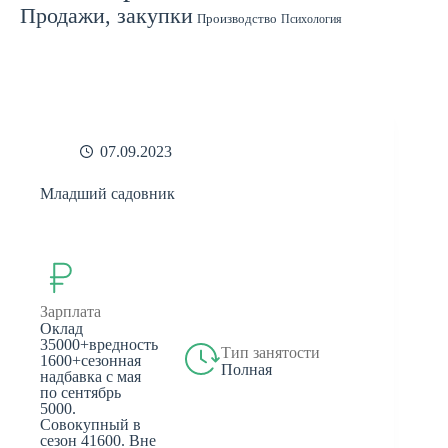
Продажи, закупки
Производство
Психология
Спорт
Страхование
Ремонт
Работа с людьми
СМИ
Садоводство
Туризм
Строительство
Техника
Транспорт
Филология
Финансы
Финансы, бухгалтерия, банки
Химия
Экономика
Юридическая деятельность
Экология
Юриспруденция
бухгалтерия
банки
реклама
07.09.2023
Младший садовник
Зарплата
Оклад
35000+вредность
Тип занятости
1600+сезонная
Полная
надбавка с мая
по сентябрь
5000.
Совокупный в
сезон 41600. Вне