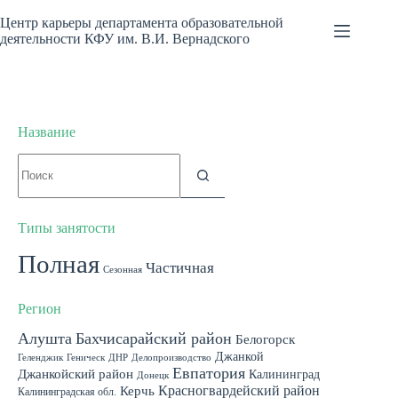
Перейти
к
Центр карьеры департамента образовательной
сути
деятельности КФУ им. В.И. Вернадского
Название
Ничего
не
найдено
Типы занятости
Полная
Частичная
Сезонная
Регион
Алушта
Бахчисарайский район
Белогорск
Джанкой
Геленджик
Геническ
ДНР
Делопроизводство
Евпатория
Джанкойский район
Калининград
Донецк
Красногвардейский район
Керчь
Калининградская обл.