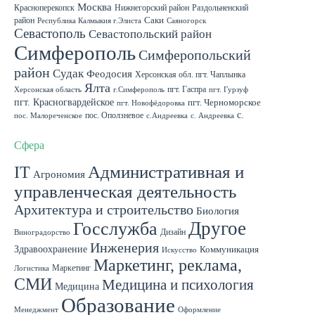
Москва
Красноперекопск
Нижнегорский район
Раздольненский
район
Саки
Республика Калмыкия г.Элиста
Саяногорск
Севастополь
Севастопольский район
Симферополь
Симферопольский
район
Судак
Феодосия
Херсонская обл. пгт. Чаплынка
Ялта
пгт. Гаспра
Херсонская область
г.Симферополь
пгт. Гурзуф
пгт. Красногвардейское
пгт. Черноморское
пгт. Новофёдоровка
с.
пос. Оползневое
пос. Малореченское
с.Андреевка
с. Андреевка
Роскошное
с. Садовое
с. Скворцово Симферопольского района
с.Школьное
Сфера
IT
Административная и
Агрономия
управленческая деятельность
Архитектура и строительство
Биология
Другое
Госслужба
Дизайн
Виноградорство
Инженерия
Здравоохранение
Коммуникация
Искусство
Маркетинг, реклама,
Маркетинг
Логистика
СМИ
Медицина и психология
Медицина
Образование
Менеджмент
Оформление