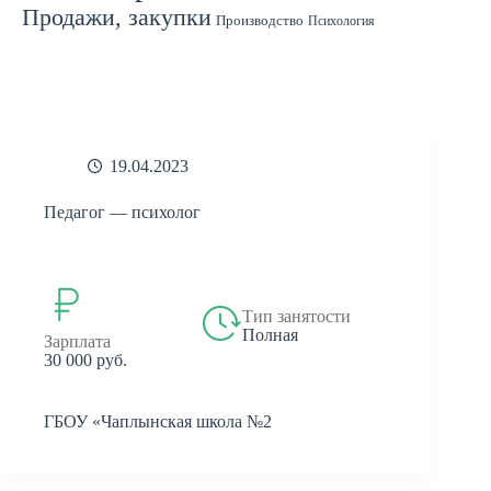
Продажи, закупки
Производство
Психология
Спорт
Страхование
Ремонт
Работа с людьми
СМИ
Садоводство
Туризм
Строительство
Техника
Транспорт
Филология
Финансы
Финансы, бухгалтерия, банки
Химия
Экономика
Юридическая деятельность
Экология
Юриспруденция
бухгалтерия
банки
реклама
19.04.2023
Педагог — психолог
Тип занятости
Полная
Зарплата
30 000 руб.
ГБОУ «Чаплынская школа №2