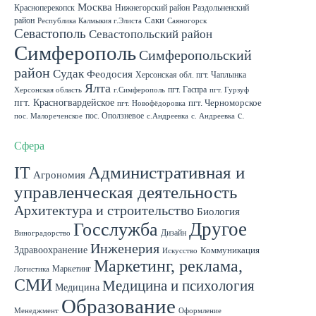
Москва
Красноперекопск
Нижнегорский район
Раздольненский
район
Саки
Республика Калмыкия г.Элиста
Саяногорск
Севастополь
Севастопольский район
Симферополь
Симферопольский
район
Судак
Феодосия
Херсонская обл. пгт. Чаплынка
Ялта
пгт. Гаспра
Херсонская область
г.Симферополь
пгт. Гурзуф
пгт. Красногвардейское
пгт. Черноморское
пгт. Новофёдоровка
с.
пос. Оползневое
пос. Малореченское
с.Андреевка
с. Андреевка
Роскошное
с. Садовое
с. Скворцово Симферопольского района
с.Школьное
Сфера
IT
Административная и
Агрономия
управленческая деятельность
Архитектура и строительство
Биология
Другое
Госслужба
Дизайн
Виноградорство
Инженерия
Здравоохранение
Коммуникация
Искусство
Маркетинг, реклама,
Маркетинг
Логистика
СМИ
Медицина и психология
Медицина
Образование
Менеджмент
Оформление