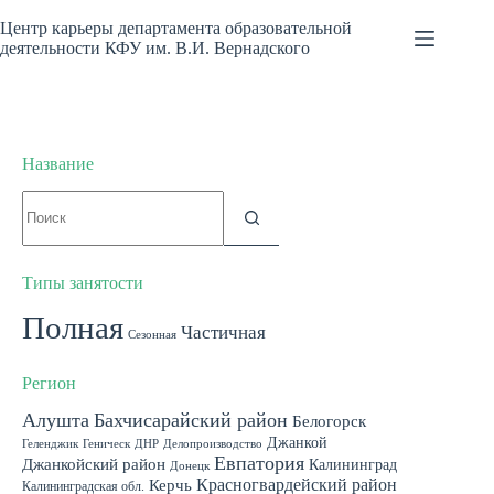
Перейти
к
Центр карьеры департамента образовательной
сути
деятельности КФУ им. В.И. Вернадского
Название
Ничего
не
найдено
Типы занятости
Полная
Частичная
Сезонная
Регион
Алушта
Бахчисарайский район
Белогорск
Джанкой
Геленджик
Геническ
ДНР
Делопроизводство
Евпатория
Джанкойский район
Калининград
Донецк
Красногвардейский район
Керчь
Калининградская обл.