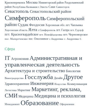
Москва
Красноперекопск
Нижнегорский район
Раздольненский
район
Саки
Республика Калмыкия г.Элиста
Саяногорск
Севастополь
Севастопольский район
Симферополь
Симферопольский
район
Судак
Феодосия
Херсонская обл. пгт. Чаплынка
Ялта
пгт. Гаспра
Херсонская область
г.Симферополь
пгт. Гурзуф
пгт. Красногвардейское
пгт. Черноморское
пгт. Новофёдоровка
с.
пос. Оползневое
пос. Малореченское
с.Андреевка
с. Андреевка
Роскошное
с. Садовое
с. Скворцово Симферопольского района
с.Школьное
Сфера
IT
Административная и
Агрономия
управленческая деятельность
Архитектура и строительство
Биология
Другое
Госслужба
Дизайн
Виноградорство
Инженерия
Здравоохранение
Коммуникация
Искусство
Маркетинг, реклама,
Маркетинг
Логистика
СМИ
Медицина и психология
Медицина
Образование
Менеджмент
Оформление