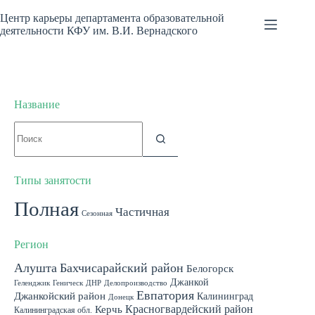
Перейти
к
Центр карьеры департамента образовательной
сути
деятельности КФУ им. В.И. Вернадского
Название
Ничего
не
найдено
Типы занятости
Полная
Частичная
Сезонная
Регион
Алушта
Бахчисарайский район
Белогорск
Джанкой
Геленджик
Геническ
ДНР
Делопроизводство
Евпатория
Джанкойский район
Калининград
Донецк
Красногвардейский район
Керчь
Калининградская обл.