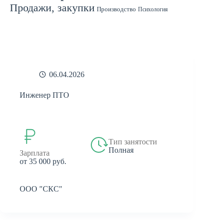
Продажи, закупки
Производство
Психология
Спорт
Страхование
Ремонт
Работа с людьми
СМИ
Садоводство
Туризм
Строительство
Техника
Транспорт
Филология
Финансы
Финансы, бухгалтерия, банки
Химия
Экономика
Юридическая деятельность
Экология
Юриспруденция
бухгалтерия
банки
реклама
06.04.2026
Инженер ПТО
Тип занятости
Полная
Зарплата
от 35 000 руб.
ООО "СКС"