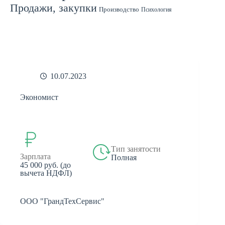
Продажи, закупки
Производство
Психология
Спорт
Страхование
Ремонт
Работа с людьми
СМИ
Садоводство
Туризм
Строительство
Техника
Транспорт
Филология
Финансы
Финансы, бухгалтерия, банки
Химия
Экономика
Юридическая деятельность
Экология
Юриспруденция
бухгалтерия
банки
реклама
10.07.2023
Экономист
Тип занятости
Зарплата
Полная
45 000 руб. (до
вычета НДФЛ)
ООО "ГрандТехСервис"