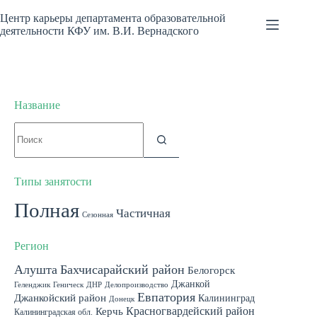
Перейти
к
Центр карьеры департамента образовательной
сути
деятельности КФУ им. В.И. Вернадского
Название
Ничего
не
найдено
Типы занятости
Полная
Частичная
Сезонная
Регион
Алушта
Бахчисарайский район
Белогорск
Джанкой
Геленджик
Геническ
ДНР
Делопроизводство
Евпатория
Джанкойский район
Калининград
Донецк
Красногвардейский район
Керчь
Калининградская обл.