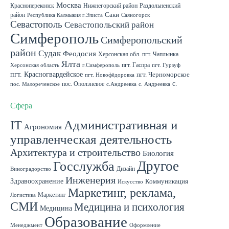
Москва
Красноперекопск
Нижнегорский район
Раздольненский
район
Саки
Республика Калмыкия г.Элиста
Саяногорск
Севастополь
Севастопольский район
Симферополь
Симферопольский
район
Судак
Феодосия
Херсонская обл. пгт. Чаплынка
Ялта
пгт. Гаспра
Херсонская область
г.Симферополь
пгт. Гурзуф
пгт. Красногвардейское
пгт. Черноморское
пгт. Новофёдоровка
с.
пос. Оползневое
пос. Малореченское
с.Андреевка
с. Андреевка
Роскошное
с. Садовое
с. Скворцово Симферопольского района
с.Школьное
Сфера
IT
Административная и
Агрономия
управленческая деятельность
Архитектура и строительство
Биология
Другое
Госслужба
Дизайн
Виноградорство
Инженерия
Здравоохранение
Коммуникация
Искусство
Маркетинг, реклама,
Маркетинг
Логистика
СМИ
Медицина и психология
Медицина
Образование
Менеджмент
Оформление