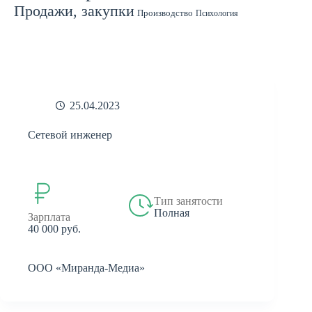
Продажи, закупки
Производство
Психология
Спорт
Страхование
Ремонт
Работа с людьми
СМИ
Садоводство
Туризм
Строительство
Техника
Транспорт
Филология
Финансы
Финансы, бухгалтерия, банки
Химия
Экономика
Юридическая деятельность
Экология
Юриспруденция
бухгалтерия
банки
реклама
25.04.2023
Сетевой инженер
Тип занятости
Полная
Зарплата
40 000 руб.
ООО «Миранда-Медиа»