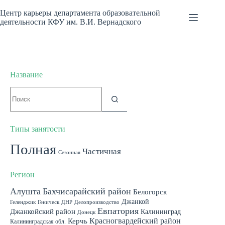
Перейти
к
Центр карьеры департамента образовательной
сути
деятельности КФУ им. В.И. Вернадского
Название
Ничего
не
найдено
Типы занятости
Полная
Частичная
Сезонная
Регион
Алушта
Бахчисарайский район
Белогорск
Джанкой
Геленджик
Геническ
ДНР
Делопроизводство
Евпатория
Джанкойский район
Калининград
Донецк
Красногвардейский район
Керчь
Калининградская обл.