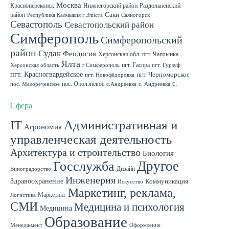
Москва
Красноперекопск
Нижнегорский район
Раздольненский
район
Саки
Республика Калмыкия г.Элиста
Саяногорск
Севастополь
Севастопольский район
Симферополь
Симферопольский
район
Судак
Феодосия
Херсонская обл. пгт. Чаплынка
Ялта
пгт. Гаспра
Херсонская область
г.Симферополь
пгт. Гурзуф
пгт. Красногвардейское
пгт. Черноморское
пгт. Новофёдоровка
с.
пос. Оползневое
пос. Малореченское
с.Андреевка
с. Андреевка
Роскошное
с. Садовое
с. Скворцово Симферопольского района
с.Школьное
Сфера
IT
Административная и
Агрономия
управленческая деятельность
Архитектура и строительство
Биология
Другое
Госслужба
Дизайн
Виноградорство
Инженерия
Здравоохранение
Коммуникация
Искусство
Маркетинг, реклама,
Маркетинг
Логистика
СМИ
Медицина и психология
Медицина
Образование
Менеджмент
Оформление