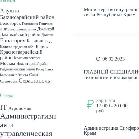
Регион
Министерство внутренне
Алушта
связи Республики Крым
Бахчисарайский район
Белогорск
Геленджик
Геническ
Джанкой
ДНР
Делопроизводство
Джанкойский район
Донецк
Евпатория
Калининград
Керчь
Калининградская обл.
Красногвардейский
район
Красноперекопск
06.02.2023
Москва
Нижнегорский район
Раздольненский район
Республика
ГЛАВНЫЙ СПЕЦИАЛИСТ 
Саки
Калмыкия г.Элиста
технологий и взаимодей
Севастополь
Саяногорск
Севастопольский район
Симферополь
Сфера
Зарплата
Симферопольский
17 000 - 20 000
IT
Агрономия
руб.
район
Судак
Феодосия
Административн
Херсонская обл. пгт. Чаплынка
ая и
Ялта
Херсонская область
Администрация Симфероп
пгт. Гаспра
г.Симферополь
пгт.
управленческая
Крым
пгт. Красногвардейское
Гурзуф