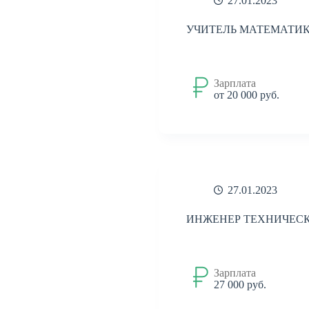
27.01.2023
Туризм
Техника
Транспорт
Филология
Финансы
УЧИТЕЛЬ МАТЕМАТИ
Финансы,
бухгалтерия,
банки
Химия
Зарплата
Экология
от 20 000 руб.
Экономика
Юридическая
деятельность
Юриспруденция
банки
бухгалтерия
реклама
27.01.2023
ИНЖЕНЕР ТЕХНИЧЕС
Зарплата
27 000 руб.