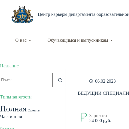
Перейти
к
сути
Центр карьеры департамента образовательно
О нас
Обучающимся и выпускникам
Название
Ничего
не
06.02.2023
найдено
ВЕДУЩИЙ СПЕЦИАЛИ
Типы занятости
Полная
Сезонная
Зарплата
Частичная
24 000 руб.