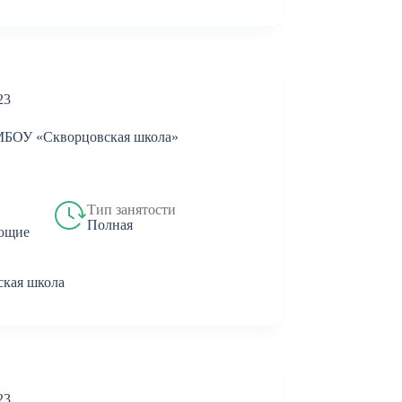
23
ОУ «Скворцовская школа»
Тип занятости
Полная
ющие
кая школа
23