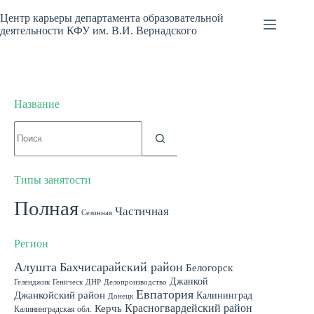
Перейти
к
Центр карьеры департамента образовательной
сути
деятельности КФУ им. В.И. Вернадского
Название
Ничего
не
найдено
Типы занятости
Полная
Частичная
Сезонная
Регион
Алушта
Бахчисарайский район
Белогорск
Джанкой
Геленджик
Геническ
ДНР
Делопроизводство
Евпатория
Джанкойский район
Калининград
Донецк
Красногвардейский район
Керчь
Калининградская обл.