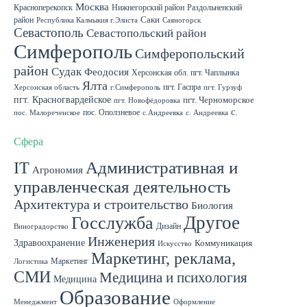
Москва
Красноперекопск
Нижнегорский район
Раздольненский
район
Саки
Республика Калмыкия г.Элиста
Саяногорск
Севастополь
Севастопольский район
Симферополь
Симферопольский
район
Судак
Феодосия
Херсонская обл. пгт. Чаплынка
Ялта
пгт. Гаспра
Херсонская область
г.Симферополь
пгт. Гурзуф
пгт. Красногвардейское
пгт. Черноморское
пгт. Новофёдоровка
с.
пос. Оползневое
пос. Малореченское
с.Андреевка
с. Андреевка
Роскошное
с. Садовое
с. Скворцово Симферопольского района
с.Школьное
Сфера
IT
Административная и
Агрономия
управленческая деятельность
Архитектура и строительство
Биология
Другое
Госслужба
Дизайн
Виноградорство
Инженерия
Здравоохранение
Коммуникация
Искусство
Маркетинг, реклама,
Маркетинг
Логистика
СМИ
Медицина и психология
Медицина
Образование
Менеджмент
Оформление