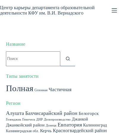
Перейти
к
Центр карьеры департамента образовательной
сути
деятельности КФУ им. В.И. Вернадского
Название
Ничего
не
найдено
Типы занятости
Полная
Частичная
Сезонная
Регион
Алушта
Бахчисарайский район
Белогорск
Джанкой
Геленджик
Геническ
ДНР
Делопроизводство
Евпатория
Джанкойский район
Калининград
Донецк
Красногвардейский район
Керчь
Калининградская обл.