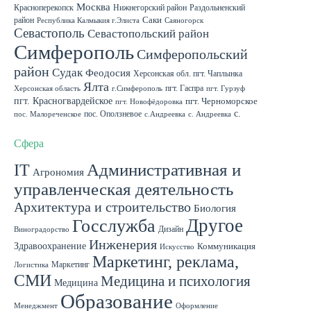
Москва
Красноперекопск
Нижнегорский район
Раздольненский
район
Саки
Республика Калмыкия г.Элиста
Саяногорск
Севастополь
Севастопольский район
Симферополь
Симферопольский
район
Судак
Феодосия
Херсонская обл. пгт. Чаплынка
Ялта
пгт. Гаспра
Херсонская область
г.Симферополь
пгт. Гурзуф
пгт. Красногвардейское
пгт. Черноморское
пгт. Новофёдоровка
с.
пос. Оползневое
пос. Малореченское
с.Андреевка
с. Андреевка
Роскошное
с. Садовое
с. Скворцово Симферопольского района
с.Школьное
Сфера
IT
Административная и
Агрономия
управленческая деятельность
Архитектура и строительство
Биология
Другое
Госслужба
Дизайн
Виноградорство
Инженерия
Здравоохранение
Коммуникация
Искусство
Маркетинг, реклама,
Маркетинг
Логистика
СМИ
Медицина и психология
Медицина
Образование
Менеджмент
Оформление