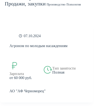
Продажи, закупки
Производство
Психология
Спорт
Страхование
Ремонт
Работа с людьми
СМИ
Садоводство
Туризм
Строительство
Техника
Транспорт
Филология
Финансы
Финансы, бухгалтерия, банки
Химия
Экономика
Юридическая деятельность
Экология
Юриспруденция
бухгалтерия
банки
реклама
07.10.2024
Агроном по молодым насаждениям
Тип занятости
Полная
Зарплата
от 60 000 руб.
АО "АФ Черноморец"