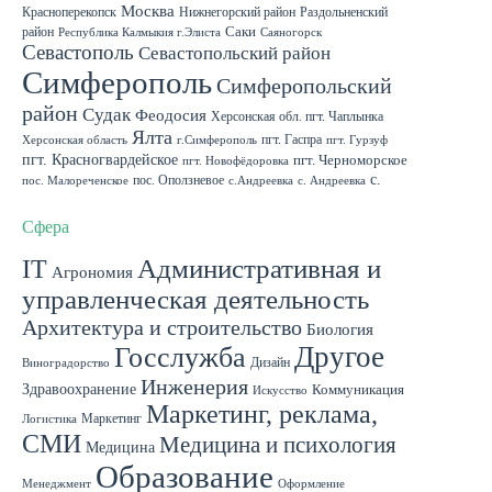
Москва
Красноперекопск
Нижнегорский район
Раздольненский
район
Саки
Республика Калмыкия г.Элиста
Саяногорск
Севастополь
Севастопольский район
Симферополь
Симферопольский
район
Судак
Феодосия
Херсонская обл. пгт. Чаплынка
Ялта
пгт. Гаспра
Херсонская область
г.Симферополь
пгт. Гурзуф
пгт. Красногвардейское
пгт. Черноморское
пгт. Новофёдоровка
с.
пос. Оползневое
пос. Малореченское
с.Андреевка
с. Андреевка
Роскошное
с. Садовое
с. Скворцово Симферопольского района
с.Школьное
Сфера
IT
Административная и
Агрономия
управленческая деятельность
Архитектура и строительство
Биология
Другое
Госслужба
Дизайн
Виноградорство
Инженерия
Здравоохранение
Коммуникация
Искусство
Маркетинг, реклама,
Маркетинг
Логистика
СМИ
Медицина и психология
Медицина
Образование
Менеджмент
Оформление