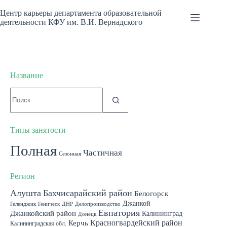
Перейти
к
Центр карьеры департамента образовательной
сути
деятельности КФУ им. В.И. Вернадского
Название
Ничего
не
найдено
Типы занятости
Полная
Частичная
Сезонная
Регион
Алушта
Бахчисарайский район
Белогорск
Джанкой
Геленджик
Геническ
ДНР
Делопроизводство
Евпатория
Джанкойский район
Калининград
Донецк
Красногвардейский район
Керчь
Калининградская обл.