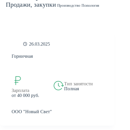
Продажи, закупки
Производство
Психология
Спорт
Страхование
Ремонт
Работа с людьми
СМИ
Садоводство
Туризм
Строительство
Техника
Транспорт
Филология
Финансы
Финансы, бухгалтерия, банки
Химия
Экономика
Юридическая деятельность
Экология
Юриспруденция
бухгалтерия
банки
реклама
26.03.2025
Горничная
Тип занятости
Полная
Зарплата
от 40 000 руб.
ООО "Новый Свет"