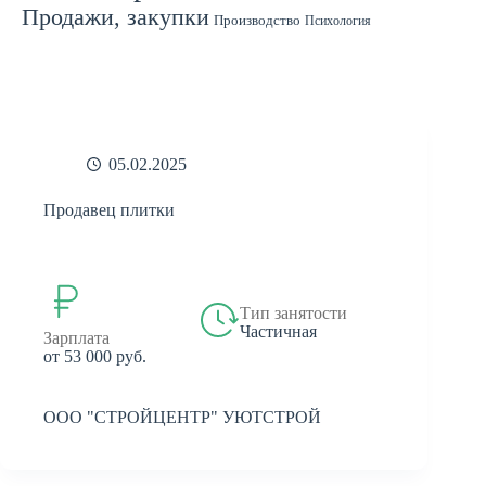
Продажи, закупки
Производство
Психология
Спорт
Страхование
Ремонт
Работа с людьми
СМИ
Садоводство
Туризм
Строительство
Техника
Транспорт
Филология
Финансы
Финансы, бухгалтерия, банки
Химия
Экономика
Юридическая деятельность
Экология
Юриспруденция
бухгалтерия
банки
реклама
05.02.2025
Продавец плитки
Тип занятости
Частичная
Зарплата
от 53 000 руб.
ООО "СТРОЙЦЕНТР" УЮТСТРОЙ