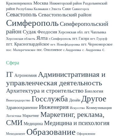
Москва
Красноперекопск
Нижнегорский район
Раздольненский
район
Саки
Республика Калмыкия г.Элиста
Саяногорск
Севастополь
Севастопольский район
Симферополь
Симферопольский
район
Судак
Феодосия
Херсонская обл. пгт. Чаплынка
Ялта
пгт. Гаспра
Херсонская область
г.Симферополь
пгт. Гурзуф
пгт. Красногвардейское
пгт. Черноморское
пгт. Новофёдоровка
с.
пос. Оползневое
пос. Малореченское
с.Андреевка
с. Андреевка
Роскошное
с. Садовое
с. Скворцово Симферопольского района
с.Школьное
Сфера
IT
Административная и
Агрономия
управленческая деятельность
Архитектура и строительство
Биология
Другое
Госслужба
Дизайн
Виноградорство
Инженерия
Здравоохранение
Коммуникация
Искусство
Маркетинг, реклама,
Маркетинг
Логистика
СМИ
Медицина и психология
Медицина
Образование
Менеджмент
Оформление