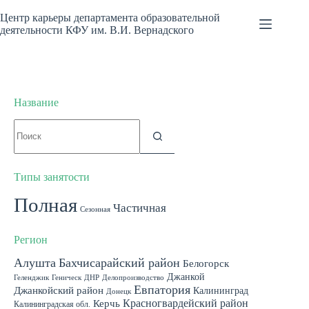
Перейти
к
Центр карьеры департамента образовательной
сути
деятельности КФУ им. В.И. Вернадского
Название
Ничего
не
найдено
Типы занятости
Полная
Частичная
Сезонная
Регион
Алушта
Бахчисарайский район
Белогорск
Джанкой
Геленджик
Геническ
ДНР
Делопроизводство
Евпатория
Джанкойский район
Калининград
Донецк
Красногвардейский район
Керчь
Калининградская обл.