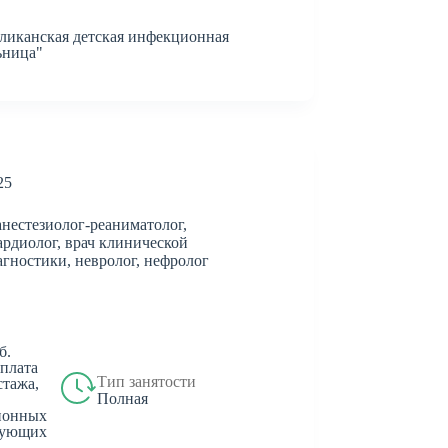
ликанская детская инфекционная
ьница"
25
анестезиолог-реаниматолог,
ардиолог, врач клинической
гностики, невролог, нефролог
б.
 плата
Тип занятости
стажа,
Полная
ионных
рующих