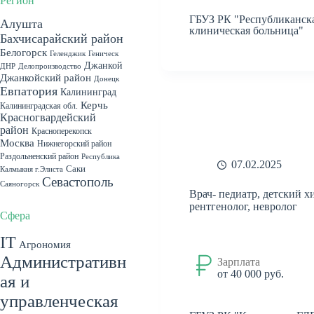
Регион
ГБУЗ РК "Республиканск
Алушта
клиническая больница"
Бахчисарайский район
Белогорск
Геленджик
Геническ
Джанкой
ДНР
Делопроизводство
Джанкойский район
Донецк
Евпатория
Калининград
Керчь
Калининградская обл.
Красногвардейский
район
Красноперекопск
Москва
Нижнегорский район
Раздольненский район
Республика
07.02.2025
Саки
Калмыкия г.Элиста
Севастополь
Саяногорск
Врач- педиатр, детский х
Севастопольский район
рентгенолог, невролог
Симферополь
Сфера
Симферопольский
IT
Агрономия
район
Судак
Феодосия
Административн
Зарплата
Херсонская обл. пгт. Чаплынка
от 40 000 руб.
ая и
Ялта
Херсонская область
пгт. Гаспра
г.Симферополь
пгт.
управленческая
пгт. Красногвардейское
Гурзуф