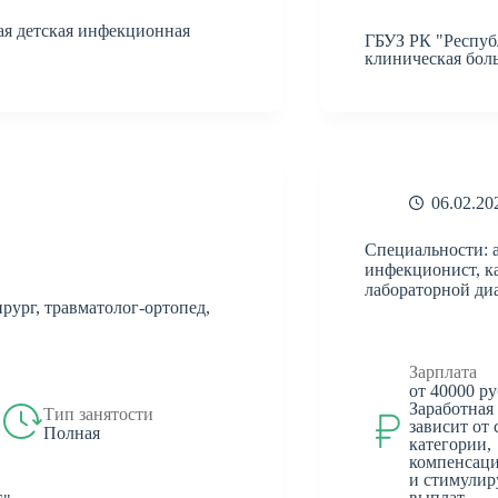
ая детская инфекционная
ГБУЗ РК "Респуб
клиническая бол
06.02.20
Специальности: 
инфекционист, к
лабораторной диа
ирург, травматолог-ортопед,
Зарплата
от 40000 ру
Заработная
Тип занятости
зависит от 
Полная
категории,
компенсац
и стимули
выплат