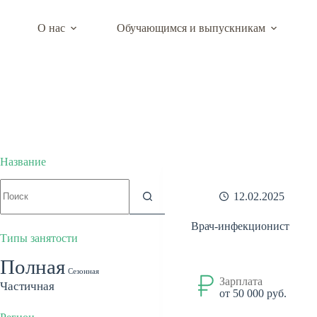
Перейти
к
О нас
Обучающимся и выпускникам
сути
Центр карьеры департамента образовательно
Название
Ничего
12.02.2025
не
найдено
Врач-инфекционист
Типы занятости
Полная
Сезонная
Зарплата
Частичная
от 50 000 руб.