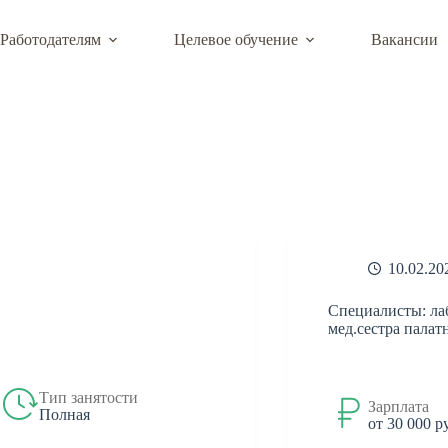
Работодателям
Целевое обучение
Вакансии
й деятельности КФУ им. В.И. Вернадского
10.02.20
Специалисты: лабо
мед.сестра палат
Тип занятости
Зарплата
Полная
от 30 000 р