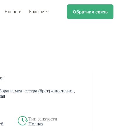
Обратная связь
Новости
Больше
25
рант, мед. сестра (брат) -анестезист,
ная
Тип занятости
Полная
уб.