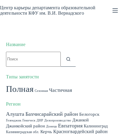
Перейти
к
Центр карьеры департамента образовательной
сути
деятельности КФУ им. В.И. Вернадского
Название
Ничего
не
найдено
Типы занятости
Полная
Частичная
Сезонная
Регион
Алушта
Бахчисарайский район
Белогорск
Джанкой
Геленджик
Геническ
ДНР
Делопроизводство
Евпатория
Джанкойский район
Калининград
Донецк
Красногвардейский район
Керчь
Калининградская обл.