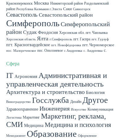
Москва
Красноперекопск
Нижнегорский район
Раздольненский
район
Саки
Республика Калмыкия г.Элиста
Саяногорск
Севастополь
Севастопольский район
Симферополь
Симферопольский
район
Судак
Феодосия
Херсонская обл. пгт. Чаплынка
Ялта
пгт. Гаспра
Херсонская область
г.Симферополь
пгт. Гурзуф
пгт. Красногвардейское
пгт. Черноморское
пгт. Новофёдоровка
с.
пос. Оползневое
пос. Малореченское
с.Андреевка
с. Андреевка
Роскошное
с. Садовое
с. Скворцово Симферопольского района
с.Школьное
Сфера
IT
Административная и
Агрономия
управленческая деятельность
Архитектура и строительство
Биология
Другое
Госслужба
Дизайн
Виноградорство
Инженерия
Здравоохранение
Коммуникация
Искусство
Маркетинг, реклама,
Маркетинг
Логистика
СМИ
Медицина и психология
Медицина
Образование
Менеджмент
Оформление