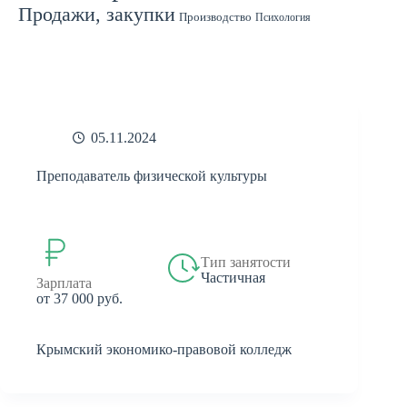
Продажи, закупки
Производство
Психология
Спорт
Страхование
Ремонт
Работа с людьми
СМИ
Садоводство
Туризм
Строительство
Техника
Транспорт
Филология
Финансы
Финансы, бухгалтерия, банки
Химия
Экономика
Юридическая деятельность
Экология
Юриспруденция
бухгалтерия
банки
реклама
05.11.2024
Преподаватель физической культуры
Тип занятости
Частичная
Зарплата
от 37 000 руб.
Крымский экономико-правовой колледж