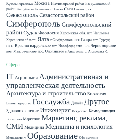
Москва
Красноперекопск
Нижнегорский район
Раздольненский
район
Саки
Республика Калмыкия г.Элиста
Саяногорск
Севастополь
Севастопольский район
Симферополь
Симферопольский
район
Судак
Феодосия
Херсонская обл. пгт. Чаплынка
Ялта
пгт. Гаспра
Херсонская область
г.Симферополь
пгт. Гурзуф
пгт. Красногвардейское
пгт. Черноморское
пгт. Новофёдоровка
с.
пос. Оползневое
пос. Малореченское
с.Андреевка
с. Андреевка
Роскошное
с. Садовое
с. Скворцово Симферопольского района
с.Школьное
Сфера
IT
Административная и
Агрономия
управленческая деятельность
Архитектура и строительство
Биология
Другое
Госслужба
Дизайн
Виноградорство
Инженерия
Здравоохранение
Коммуникация
Искусство
Маркетинг, реклама,
Маркетинг
Логистика
СМИ
Медицина и психология
Медицина
Образование
Менеджмент
Оформление