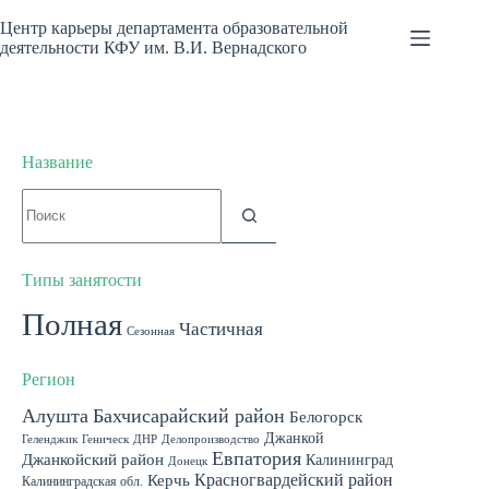
Перейти
к
Центр карьеры департамента образовательной
сути
деятельности КФУ им. В.И. Вернадского
Название
Ничего
не
найдено
Типы занятости
Полная
Частичная
Сезонная
Регион
Алушта
Бахчисарайский район
Белогорск
Джанкой
Геленджик
Геническ
ДНР
Делопроизводство
Евпатория
Джанкойский район
Калининград
Донецк
Красногвардейский район
Керчь
Калининградская обл.