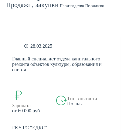
Продажи, закупки
Производство
Психология
Спорт
Страхование
Ремонт
Работа с людьми
СМИ
Садоводство
Туризм
Строительство
Техника
Транспорт
Филология
Финансы
Финансы, бухгалтерия, банки
Химия
Экономика
Юридическая деятельность
Экология
Юриспруденция
бухгалтерия
банки
реклама
28.03.2025
Главный специалист отдела капитального
ремонта объектов культуры, образования и
спорта
Тип занятости
Полная
Зарплата
от 60 000 руб.
ГКУ ГС "ЕДКС"