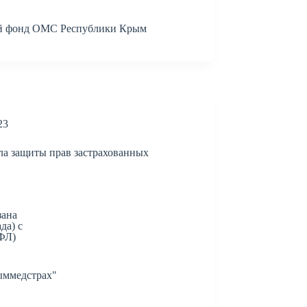
й фонд ОМС Республики Крым
23
ла защиты прав застрахованных
зана
да) с
ФЛ)
ммедстрах"