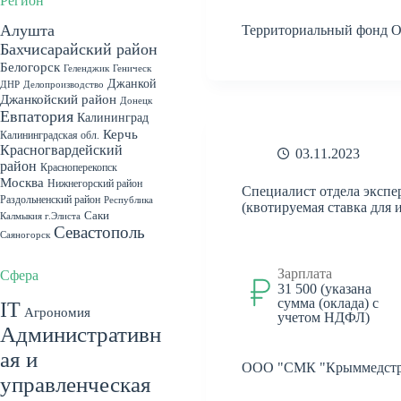
Регион
Алушта
Территориальный фонд 
Бахчисарайский район
Белогорск
Геленджик
Геническ
Джанкой
ДНР
Делопроизводство
Джанкойский район
Донецк
Евпатория
Калининград
Керчь
Калининградская обл.
Красногвардейский
03.11.2023
район
Красноперекопск
Москва
Нижнегорский район
Специалист отдела экспе
Раздольненский район
Республика
(квотируемая ставка для 
Саки
Калмыкия г.Элиста
Севастополь
Саяногорск
Севастопольский район
Симферополь
Зарплата
Сфера
31 500 (указана
Симферопольский
сумма (оклада) с
IT
Агрономия
учетом НДФЛ)
район
Судак
Феодосия
Административн
Херсонская обл. пгт. Чаплынка
ая и
Ялта
Херсонская область
ООО "СМК "Крыммедстр
пгт. Гаспра
г.Симферополь
пгт.
управленческая
пгт. Красногвардейское
Гурзуф