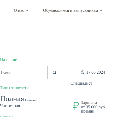
Перейти
к
О нас
Обучающимся и выпускникам
сути
Центр карьеры департамента образовательно
Название
Ничего
17.05.2024
не
найдено
Специалист
Типы занятости
Полная
Сезонная
Зарплата
Частичная
от 35 000 руб. +
премии