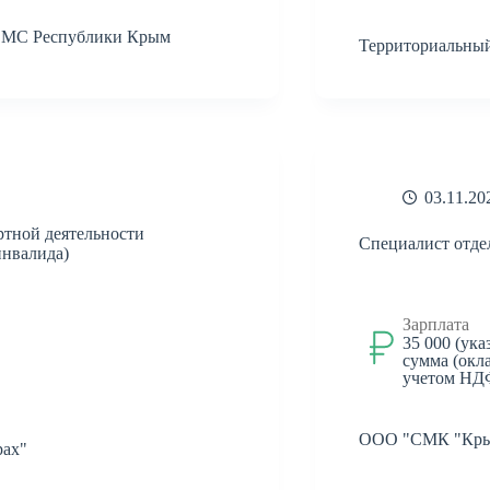
ОМС Республики Крым
Территориальны
03.11.20
ртной деятельности
Специалист отде
инвалида)
Зарплата
35 000 (ука
сумма (окла
учетом НД
ООО "СМК "Кры
ах"