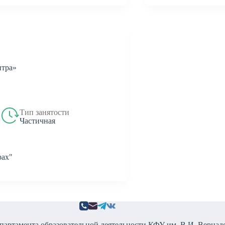
нтра»
Тип занятости
Частичная
ах"
епартамента образовательной деятельности КФУ им. В.И. Вернадс